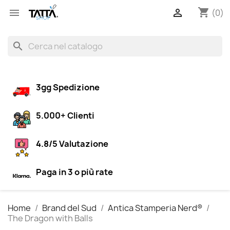
shopping_cart


(0)
search
3gg Spedizione
5.000+ Clienti
4.8/5 Valutazione
Paga in 3 o più rate
Home
Brand del Sud
Antica Stamperia Nerd®
The Dragon with Balls