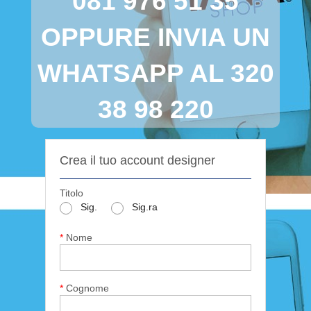
081 976 51 35
OPPURE INVIA UN
WHATSAPP AL 320
38 98 220
Crea il tuo account designer
Titolo
Sig.
Sig.ra
*
Nome
*
Cognome