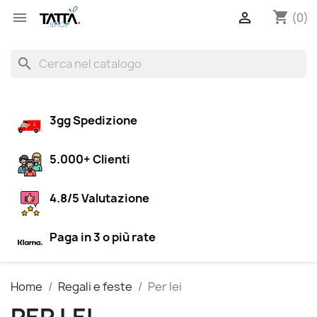
shopping_cart


(0)
search
3gg Spedizione
5.000+ Clienti
4.8/5 Valutazione
Paga in 3 o più rate
Home
Regali e feste
Per lei