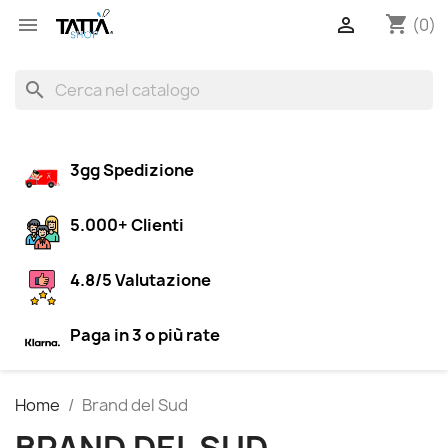
shopping_cart


(0)
search
3gg Spedizione
5.000+ Clienti
4.8/5 Valutazione
Paga in 3 o più rate
Home
Brand del Sud