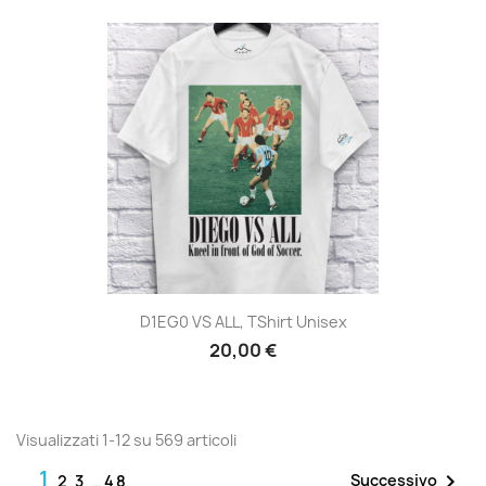
D1EG0 VS ALL, TShirt Unisex
20,00 €
Visualizzati 1-12 su 569 articoli
1

Successivo
2
3
…
48