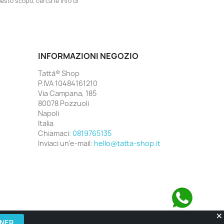
esto scopo, cerca le info di
INFORMAZIONI NEGOZIO
Tattà® Shop
P.IVA 10484161210
Via Campana, 185
80078 Pozzuoli
Napoli
Italia
Chiamaci:
0819765135
Inviaci un'e-mail:
hello@tatta-shop.it
Contattaci su WhatsApp
GNER