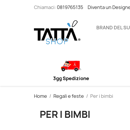
Chiamaci:
0819765135
Diventa un Design
BRAND DEL S
3gg Spedizione
Home
Regali e feste
Per i bimbi
PER I BIMBI