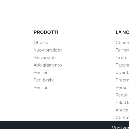
PRODOTTI
LA N
Offerte
Conse
Nuovi prodotti
Termin
Più venduti
La sto
Abbigliamento
Pagame
Per Lei
Divent
Per i bimbi
Progra
Per Lui
Person
Regali
Il Sud 
Antica
Contat
Vuoi ve