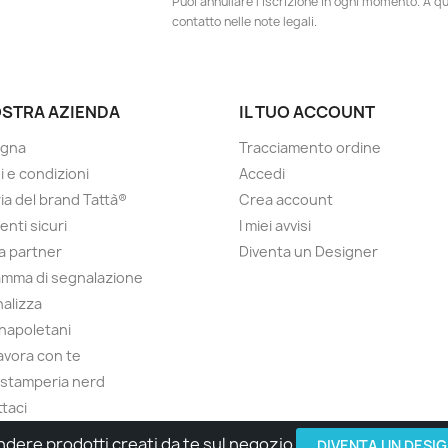
Puoi annullare l'iscrizione in ogni momento. A qu
contatto nelle note legali.
OSTRA AZIENDA
IL TUO ACCOUNT
gna
Tracciamento ordine
i e condizioni
Accedi
ria del brand Tattà®
Crea account
nti sicuri
I miei avvisi
a partner
Diventa un Designer
mma di segnalazione
alizza
 napoletani
lavora con te
 stamperia nerd
taci
ndere prodotti creati da te sul negozio
© 2026 - Made with Love by Tatta Media Group Task Force
DIVENTA UN DESI