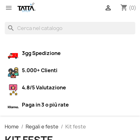
shopping_cart


(0)
search
3gg Spedizione
5.000+ Clienti
4.8/5 Valutazione
Paga in 3 o più rate
Home
Regali e feste
Kit feste