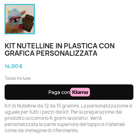
KIT NUTELLINE IN PLASTICA CON
GRAFICA PERSONALIZZATA
14,00 €
Tasse incluse
Kit di Nutelline da 12 da 15 grammi. La personalizzazione è
uguale per tutti i pezzi del kit. Per la preparazione del
prodotto occorrono 6 giorni lavorativi. Verrà
personalizzata la parte superiore del tappo e il laterale
come da immagine di riferimento.