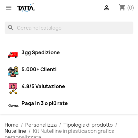
shopping_cart


(0)
search
3gg Spedizione
5.000+ Clienti
4.8/5 Valutazione
Paga in 3 o più rate
Home
Personalizza
Tipologia di prodotto
Nutelline
Kit Nutelline in plastica con grafica
personalizzata