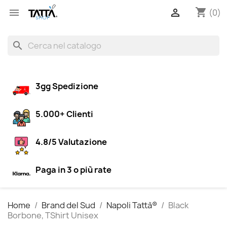
shopping_cart


(0)
search
3gg Spedizione
5.000+ Clienti
4.8/5 Valutazione
Paga in 3 o più rate
Home
Brand del Sud
Napoli Tattà®
Black
Borbone, TShirt Unisex