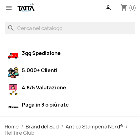
shopping_cart


(0)
search
3gg Spedizione
5.000+ Clienti
4.8/5 Valutazione
Paga in 3 o più rate
Home
Brand del Sud
Antica Stamperia Nerd®
Hellfire Club