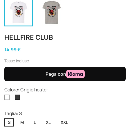
HELLFIRE CLUB
14,99 €
Tasse incluse
Colore: Grigio heater
Bianco
Grigio
heater
Taglia: S
S
M
L
XL
XXL