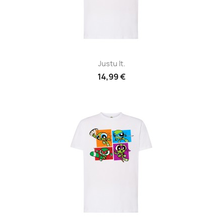
Justu It.
14,99 €