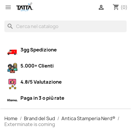
shopping_cart


(0)
search
3gg Spedizione
5.000+ Clienti
4.8/5 Valutazione
Paga in 3 o più rate
Home
Brand del Sud
Antica Stamperia Nerd®
Exterminate is coming