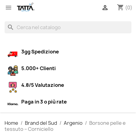
shopping_cart


(0)
search
3gg Spedizione
5.000+ Clienti
4.8/5 Valutazione
Paga in 3 o più rate
Home
Brand del Sud
Argenio
Borsone pelle e
tessuto – Corniciello