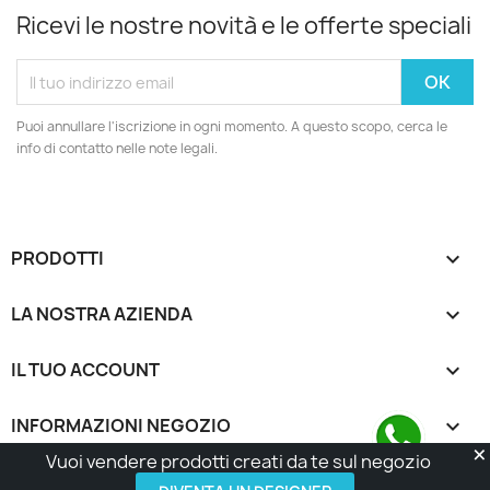
Ricevi le nostre novità e le offerte speciali
Puoi annullare l'iscrizione in ogni momento. A questo scopo, cerca le
info di contatto nelle note legali.
PRODOTTI

LA NOSTRA AZIENDA

IL TUO ACCOUNT

INFORMAZIONI NEGOZIO
keyboard_arrow_down
Vuoi vendere prodotti creati da te sul negozio
© 2026 - Made with Love by Tatta Media Group Task
Force
Contattaci su WhatsApp