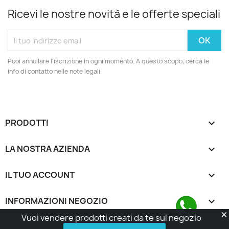
Ricevi le nostre novità e le offerte speciali
Puoi annullare l'iscrizione in ogni momento. A questo scopo, cerca le
info di contatto nelle note legali.
PRODOTTI

LA NOSTRA AZIENDA

IL TUO ACCOUNT

INFORMAZIONI NEGOZIO
keyboard_arrow_down
Vuoi vendere prodotti creati da te sul negozio
© 2026 - Made with Love by Tatta Media Group Task