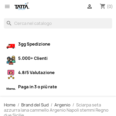
shopping_cart


(0)
search
3gg Spedizione
5.000+ Clienti
4.8/5 Valutazione
Paga in 3 o più rate
Home
Brand del Sud
Argenio
Sciarpa seta
azzurra lana cammello Argenio Napoli stemmi Regno
due Sicilie