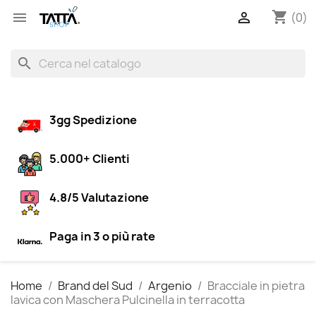
shopping_cart


(0)
search
3gg Spedizione
5.000+ Clienti
4.8/5 Valutazione
Paga in 3 o più rate
Home
Brand del Sud
Argenio
Bracciale in pietra
lavica con Maschera Pulcinella in terracotta