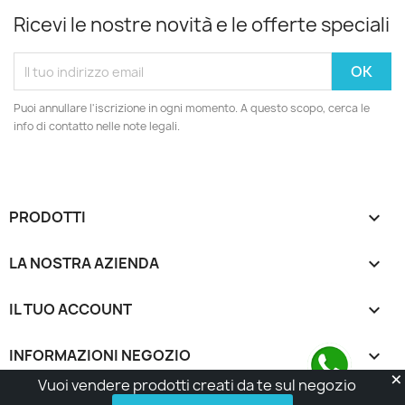
Ricevi le nostre novità e le offerte speciali
Puoi annullare l'iscrizione in ogni momento. A questo scopo, cerca le
info di contatto nelle note legali.
PRODOTTI

LA NOSTRA AZIENDA

IL TUO ACCOUNT

INFORMAZIONI NEGOZIO
keyboard_arrow_down
Vuoi vendere prodotti creati da te sul negozio
© 2026 - Made with Love by Tatta Media Group Task