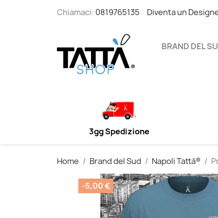
Chiamaci:
0819765135
Diventa un Design
BRAND DEL S
3gg Spedizione
Home
Brand del Sud
Napoli Tattà®
P
-5,00 €