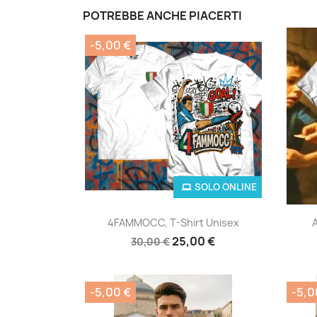
POTREBBE ANCHE PIACERTI
-5,00 €
SOLO ONLINE
Anteprima

4FAMMOCC, T-Shirt Unisex
A
25,00 €
30,00 €
-5,00 €
-5,0