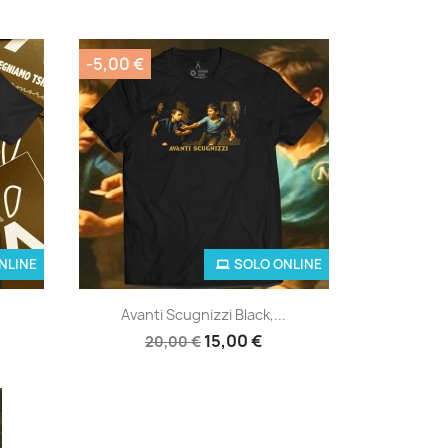
-5,00 €
NLINE
SOLO ONLINE
Anteprima

Avanti Scugnizzi Black,...
15,00 €
20,00 €