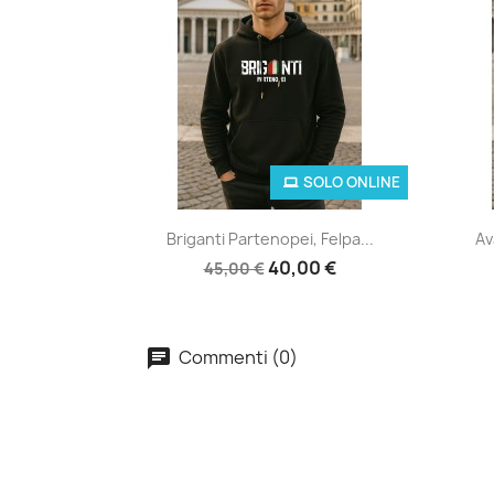
SOLO ONLINE
Anteprima

Briganti Partenopei, Felpa...
Av
40,00 €
45,00 €
Commenti (0)