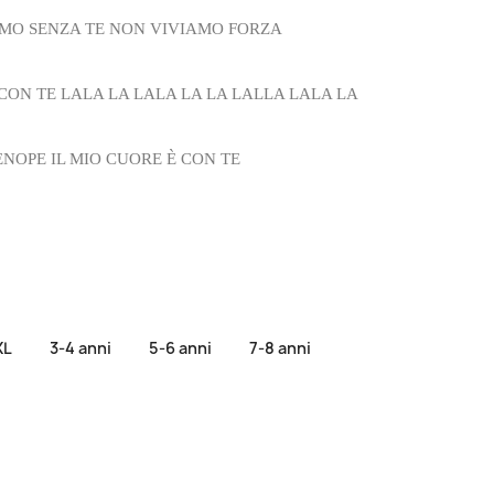
AMO SENZA TE NON VIVIAMO FORZA
CON TE LALA LA LALA LA LA LALLA LALA LA
ENOPE
IL MIO CUORE È CON TE
XL
3-4 anni
5-6 anni
7-8 anni