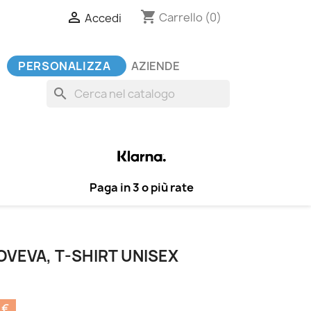
shopping_cart

Carrello
(0)
Accedi
PERSONALIZZA
AZIENDE
search
Paga in 3 o più rate
VEVA, T-SHIRT UNISEX
 €