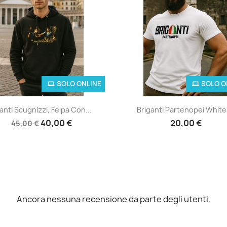
SOLO ONLINE
SOLO O
Anteprima
Anteprima


anti Scugnizzi, Felpa Con...
Briganti Partenopei White,
40,00 €
20,00 €
45,00 €
Ancora nessuna recensione da parte degli utenti.