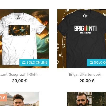
SOLO ONLINE
SOLO O
Anteprima
Anteprima


vanti Scugnizzi, T-Shirt...
Briganti Partenopei,...
20,00 €
20,00 €
0 €