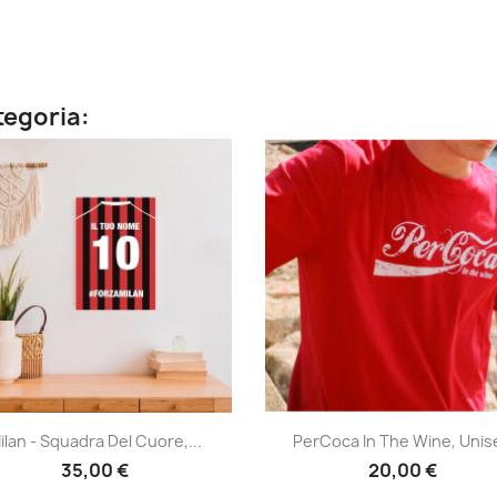
ategoria:
Anteprima
Anteprima


ilan - Squadra Del Cuore,...
PerCoca In The Wine, Unis
35,00 €
20,00 €