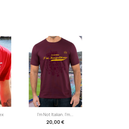
Anteprima

ex
I'm Not Italian. I'm...
20,00 €