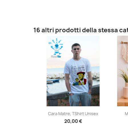
16 altri prodotti della stessa c
Anteprima

Cara Matre, TShirt Unisex
M
20,00 €