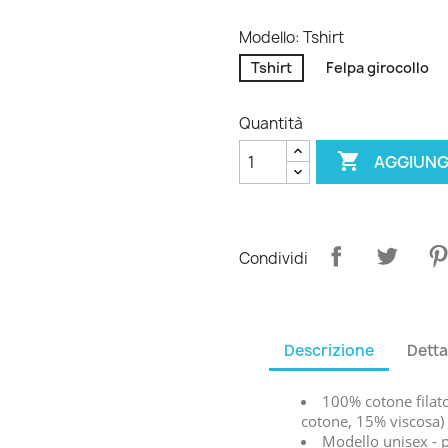
Modello: Tshirt
Tshirt
Felpa girocollo
Quantità

AGGIUNG
Condividi
Descrizione
Detta
100% cotone filato
cotone, 15% viscosa)
Modello unisex - pe