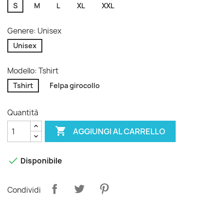
S
M
L
XL
XXL
Genere: Unisex
Unisex
Modello: Tshirt
Tshirt
Felpa girocollo
Quantità

AGGIUNGI AL CARRELLO

Disponibile
Condividi