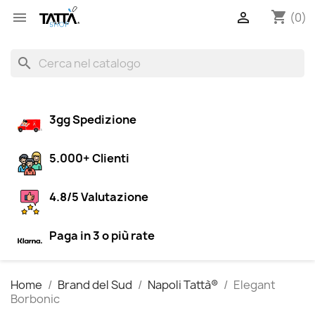
shopping_cart


(0)
search
3gg Spedizione
5.000+ Clienti
4.8/5 Valutazione
Paga in 3 o più rate
Home
Brand del Sud
Napoli Tattà®
Elegant
Borbonic