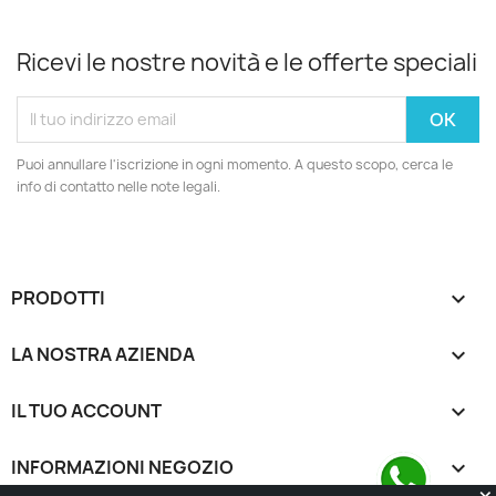
Ricevi le nostre novità e le offerte speciali
Puoi annullare l'iscrizione in ogni momento. A questo scopo, cerca le
info di contatto nelle note legali.
PRODOTTI

LA NOSTRA AZIENDA

IL TUO ACCOUNT

INFORMAZIONI NEGOZIO
keyboard_arrow_down