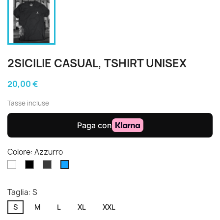
2SICILIE CASUAL, TSHIRT UNISEX
20,00 €
Tasse incluse
Colore: Azzurro
Bianco
Nero
Grigio
Azzurro
ardesia
Taglia: S
S
M
L
XL
XXL