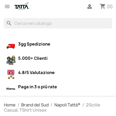
shopping_cart


(0)
search
3gg Spedizione
5.000+ Clienti
4.8/5 Valutazione
Paga in 3 o più rate
Home
Brand del Sud
Napoli Tattà®
2Sicilie
Casual, TShirt Unisex