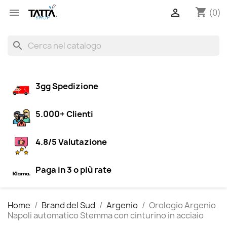
shopping_cart


(0)
search
3gg Spedizione
5.000+ Clienti
4.8/5 Valutazione
Paga in 3 o più rate
Home
Brand del Sud
Argenio
Orologio Argenio
Napoli automatico Stemma con cinturino in acciaio