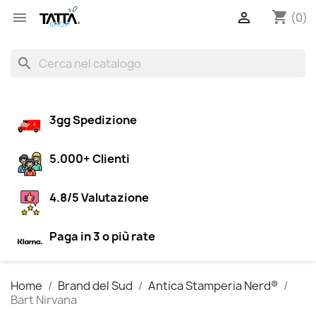
shopping_cart


(0)
search
3gg Spedizione
5.000+ Clienti
4.8/5 Valutazione
Paga in 3 o più rate
Home
Brand del Sud
Antica Stamperia Nerd®
Bart Nirvana