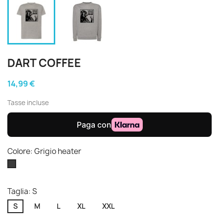
DART COFFEE
14,99 €
Tasse incluse
Colore: Grigio heater
Grigio
heater
Taglia: S
S
M
L
XL
XXL