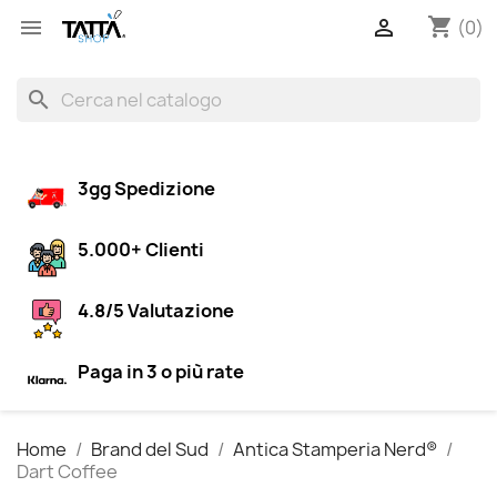
shopping_cart


(0)
search
3gg Spedizione
5.000+ Clienti
4.8/5 Valutazione
Paga in 3 o più rate
Home
Brand del Sud
Antica Stamperia Nerd®
Dart Coffee