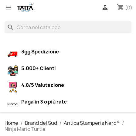
shopping_cart


(0)
search
3gg Spedizione
5.000+ Clienti
4.8/5 Valutazione
Paga in 3 o più rate
Home
Brand del Sud
Antica Stamperia Nerd®
Ninja Mario Turtle