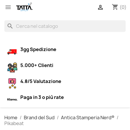
shopping_cart


(0)
search
3gg Spedizione
5.000+ Clienti
4.8/5 Valutazione
Paga in 3 o più rate
Home
Brand del Sud
Antica Stamperia Nerd®
Pikabeat