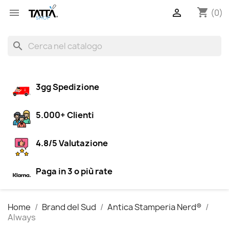
shopping_cart


(0)
search
3gg Spedizione
5.000+ Clienti
4.8/5 Valutazione
Paga in 3 o più rate
Home
Brand del Sud
Antica Stamperia Nerd®
Always