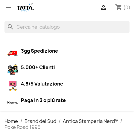
shopping_cart


(0)
search
3gg Spedizione
5.000+ Clienti
4.8/5 Valutazione
Paga in 3 o più rate
Home
Brand del Sud
Antica Stamperia Nerd®
Poke Road 1996