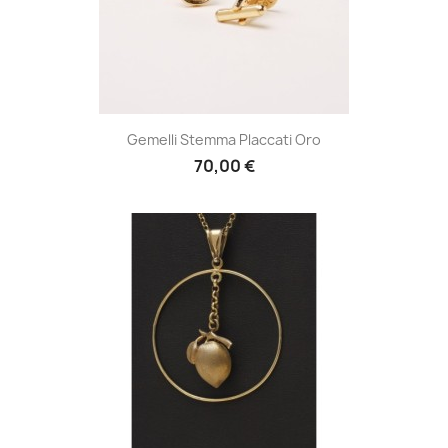
Gemelli Stemma Placcati Oro
70,00 €