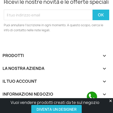
Ricevi le nostre novità e le offerte speciali
Puoi annullare l'iscrizione in ogni momento. A questo scopo, cerca le
info di contatto nelle note legali.
PRODOTTI

LA NOSTRA AZIENDA

IL TUO ACCOUNT

INFORMAZIONI NEGOZIO
keyboard_arrow_down
Vuoi vendere prodotti creati da te sul negozio
© 2026 - Made with Love by Tatta Media Group Task
Force
Contattaci su WhatsApp
DIVENTA UN DESIGNER