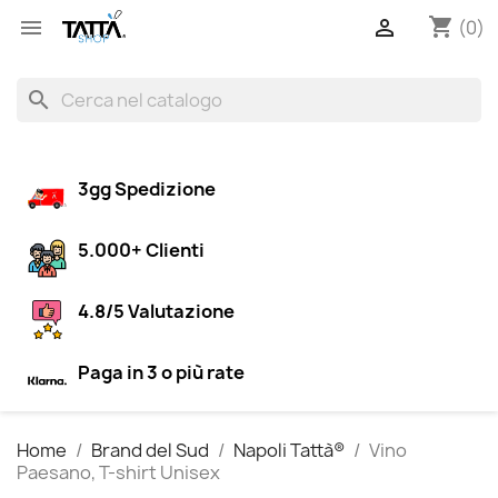
shopping_cart


(0)
search
3gg Spedizione
5.000+ Clienti
4.8/5 Valutazione
Paga in 3 o più rate
Home
Brand del Sud
Napoli Tattà®
Vino
Paesano, T-shirt Unisex