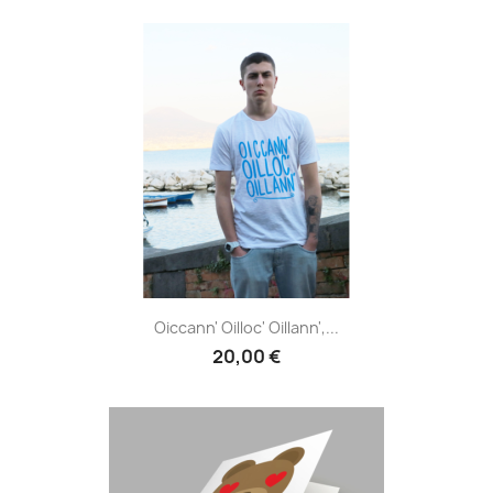
Oiccann' Oilloc' Oillann',...
20,00 €