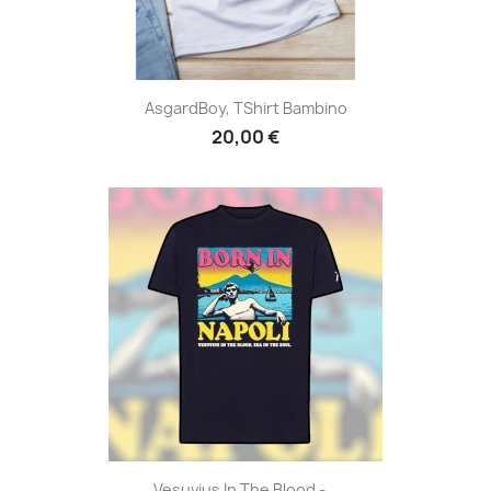
AsgardBoy, TShirt Bambino
20,00 €
Vesuvius In The Blood -...