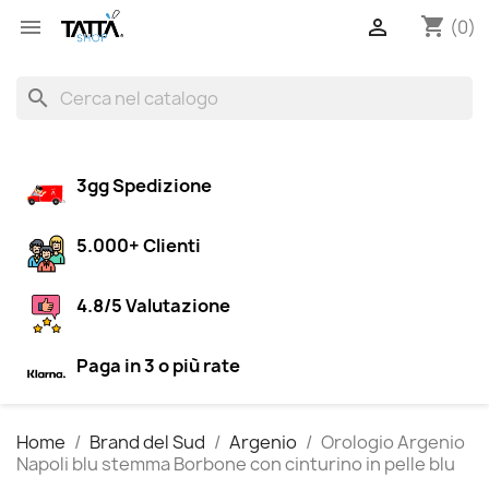
shopping_cart


(0)
search
3gg Spedizione
5.000+ Clienti
4.8/5 Valutazione
Paga in 3 o più rate
Home
Brand del Sud
Argenio
Orologio Argenio
Napoli blu stemma Borbone con cinturino in pelle blu