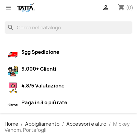
shopping_cart


(0)
search
3gg Spedizione
5.000+ Clienti
4.8/5 Valutazione
Paga in 3 o più rate
Home
Abbigliamento
Accessori e altro
Mickey
Venom, Portafogli