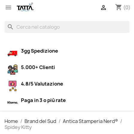
shopping_cart


(0)
search
3gg Spedizione
5.000+ Clienti
4.8/5 Valutazione
Paga in 3 o più rate
Home
Brand del Sud
Antica Stamperia Nerd®
Spidey Kitty