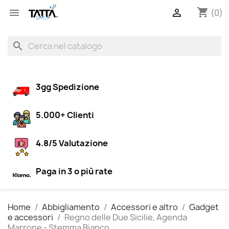
shopping_cart


(0)
search
3gg Spedizione
5.000+ Clienti
4.8/5 Valutazione
Paga in 3 o più rate
Home
Abbigliamento
Accessori e altro
Gadget
e accessori
Regno delle Due Sicilie, Agenda
Marrone - Stemma Bianco