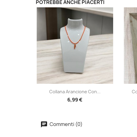
POTREBBE ANCHE PIACERTI
Anteprima

Collana Arancione Con...
Co
6,99 €
Commenti (0)