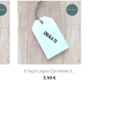
Anteprima

5 Tag In Legno Con Nome O...
3,99 €