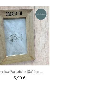
Anteprima

rnice Portafoto 10x15cm...
5,99 €