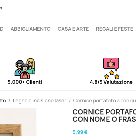
er
UD
ABBIGLIAMENTO
CASA E ARTE
REGALI E FESTE
5.000+ Clienti
4.8/5 Valutazione
tto
Legno e incisione laser
Cornice portafoto a con cu
CORNICE PORTAFO
CON NOME O FRA
5,99 €