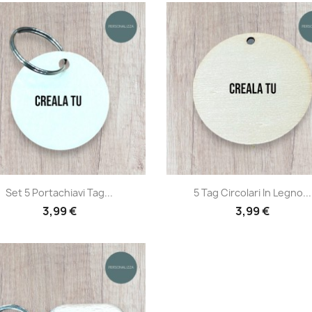
Anteprima
Anteprima


Set 5 Portachiavi Tag...
5 Tag Circolari In Legno...
3,99 €
3,99 €