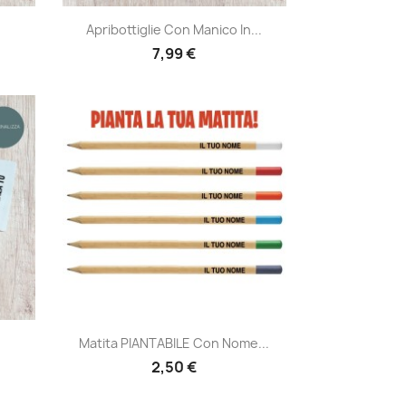
Anteprima

Apribottiglie Con Manico In...
7,99 €
Anteprima

Matita PIANTABILE Con Nome...
2,50 €