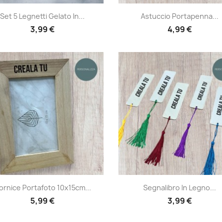
Anteprima
Anteprima


Set 5 Legnetti Gelato In...
Astuccio Portapenna...
3,99 €
4,99 €
Anteprima
Anteprima


ornice Portafoto 10x15cm...
Segnalibro In Legno...
5,99 €
3,99 €