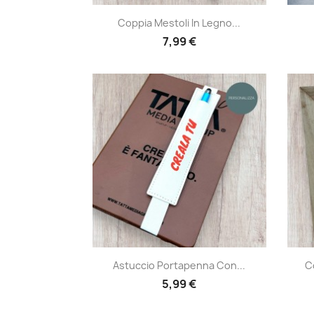
Anteprima

Coppia Mestoli In Legno...
7,99 €
Anteprima

Astuccio Portapenna Con...
C
5,99 €