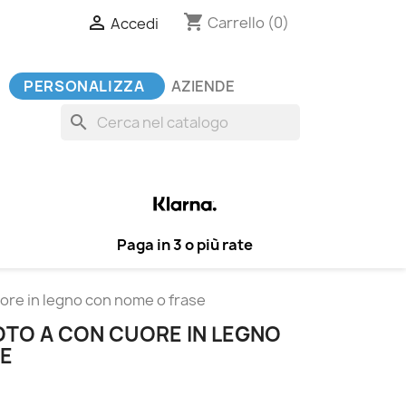
shopping_cart

Carrello
(0)
Accedi
PERSONALIZZA
AZIENDE
search
Paga in 3 o più rate
ore in legno con nome o frase
TO A CON CUORE IN LEGNO
SE