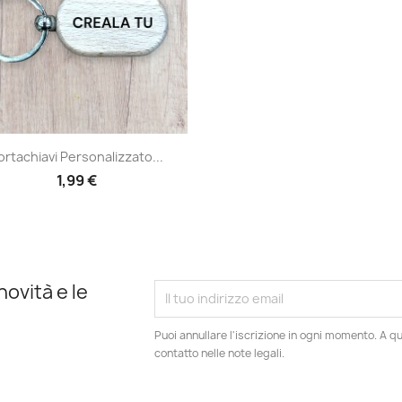
Anteprima

ortachiavi Personalizzato...
1,99 €
novità e le
Puoi annullare l'iscrizione in ogni momento. A qu
contatto nelle note legali.