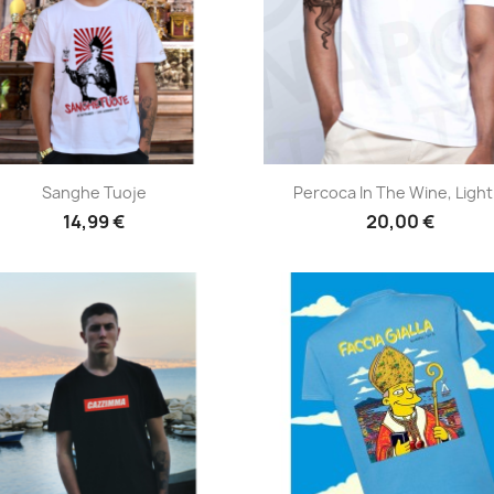
Anteprima
Anteprima


Sanghe Tuoje
Percoca In The Wine, Light.
14,99 €
20,00 €