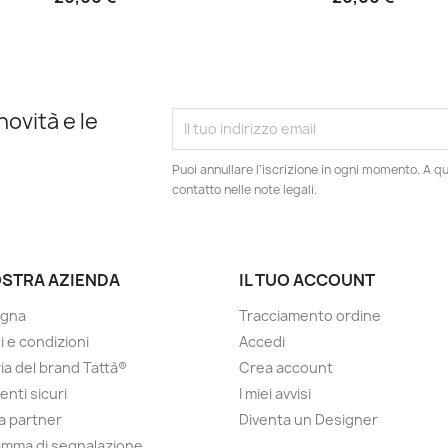
novità e le
Puoi annullare l'iscrizione in ogni momento. A qu
contatto nelle note legali.
OSTRA AZIENDA
IL TUO ACCOUNT
gna
Tracciamento ordine
i e condizioni
Accedi
ria del brand Tattà®
Crea account
nti sicuri
I miei avvisi
a partner
Diventa un Designer
mma di segnalazione