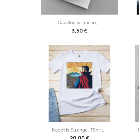
Anteprima

Cavalluccio Rosso,...
3,50 €
Anteprima

Napoli Is Strange, TShirt...
20,00 €