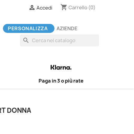
shopping_cart

Carrello
(0)
Accedi
PERSONALIZZA
AZIENDE
search
Paga in 3 o più rate
RT DONNA