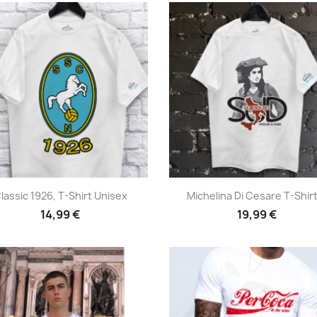
Anteprima
Anteprima


lassic 1926, T-Shirt Unisex
Michelina Di Cesare T-Shirt
14,99 €
19,99 €