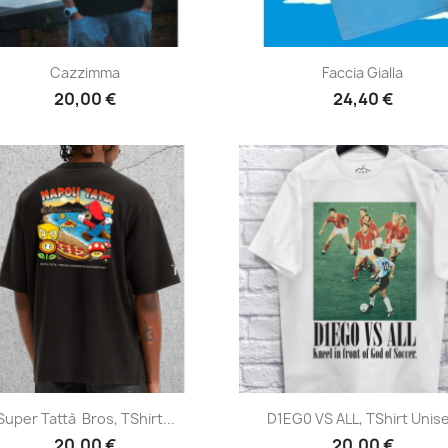
Anteprima
Anteprima


Cazzimma
Faccia Gialla
20,00 €
24,40 €
Anteprima
Anteprima


Super Tattà Bros, TShirt...
D1EG0 VS ALL, TShirt Unis
20,00 €
20,00 €