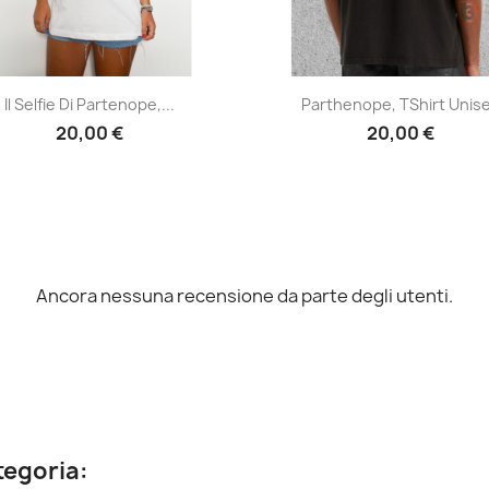
Anteprima
Anteprima


Il Selfie Di Partenope,...
Parthenope, TShirt Unis
20,00 €
20,00 €
Ancora nessuna recensione da parte degli utenti.
ategoria: