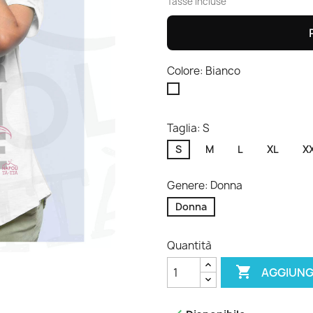
Tasse incluse
Colore: Bianco
Bianco
Taglia: S
S
M
L
XL
X
Genere: Donna
Donna
Quantità

AGGIUNG