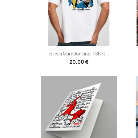
Anteprima

Iglesia Maradoniana, TShirt...
20,00 €