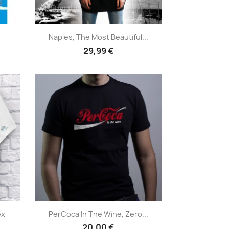
Anteprima

Naples, The Most Beautiful...
29,99 €
Anteprima

ex
PerCoca In The Wine, Zero...
20,00 €