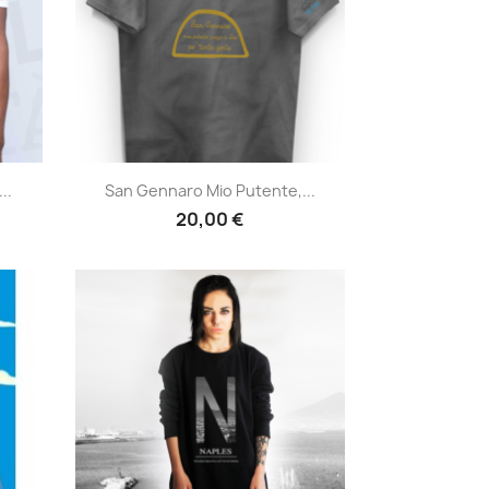
Anteprima

..
San Gennaro Mio Putente,...
20,00 €