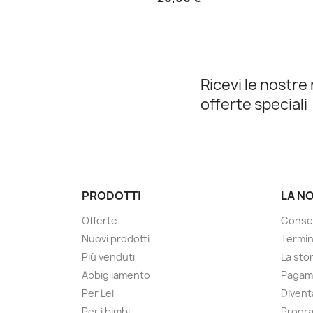
Ricevi le nostre 
offerte speciali
PRODOTTI
LA N
Offerte
Conse
Nuovi prodotti
Termin
Più venduti
La sto
Abbigliamento
Pagame
Per Lei
Divent
Per i bimbi
Progra