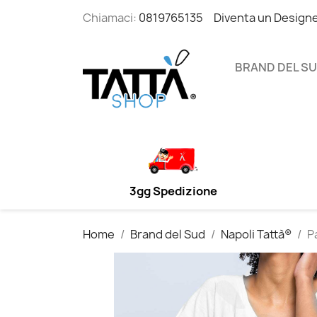
Chiamaci:
0819765135
Diventa un Design
BRAND DEL S
3gg Spedizione
Home
Brand del Sud
Napoli Tattà®
P