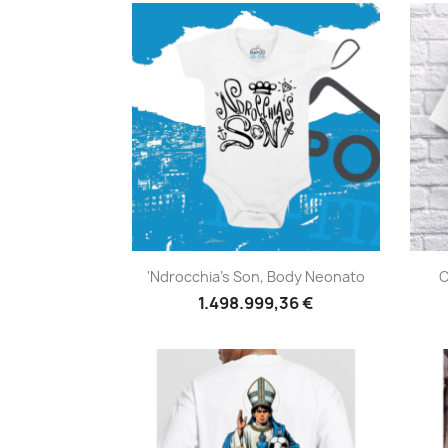
Anteprima

'Ndrocchia's Son, Body Neonato
C
1.498.999,36 €