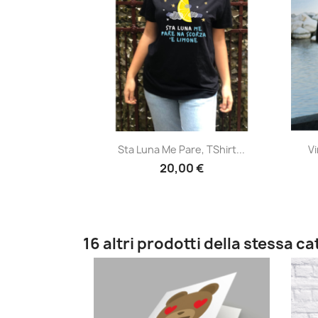
Anteprima

Sta Luna Me Pare, TShirt...
V
20,00 €
16 altri prodotti della stessa c