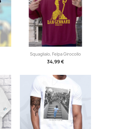
Anteprima

Squaglialo, Felpa Girocollo
34,99 €