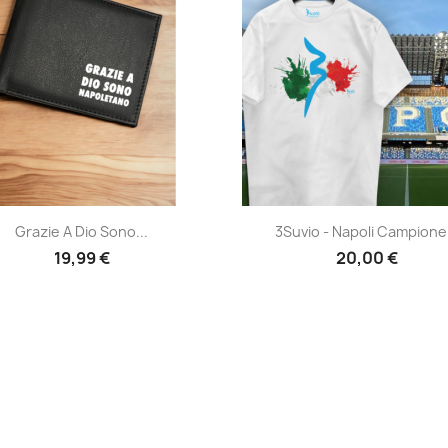
Anteprima
Anteprima


Grazie A Dio Sono...
3Suvio - Napoli Campione.
19,99 €
20,00 €