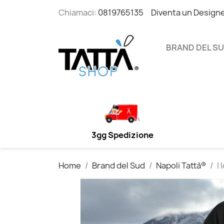
Chiamaci:
0819765135
Diventa un Design
BRAND DEL S
3gg Spedizione
Home
Brand del Sud
Napoli Tattà®
I