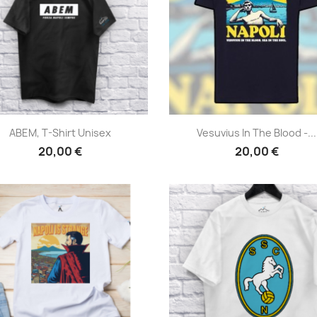
Anteprima
Anteprima


ABEM, T-Shirt Unisex
Vesuvius In The Blood -...
20,00 €
20,00 €