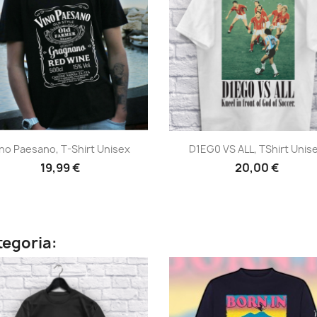
Anteprima
Anteprima


ino Paesano, T-Shirt Unisex
D1EG0 VS ALL, TShirt Unis
19,99 €
20,00 €
ategoria: