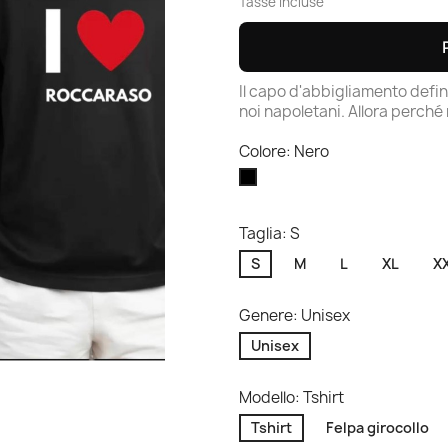
Tasse incluse
Il capo d'abbigliamento defini
noi napoletani. Allora perché 
Colore: Nero
Nero
Taglia: S
S
M
L
XL
X
Genere: Unisex
Unisex
Modello: Tshirt
Tshirt
Felpa girocollo