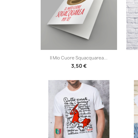
Anteprima

Il Mio Cuore Squacquarea...
3,50 €