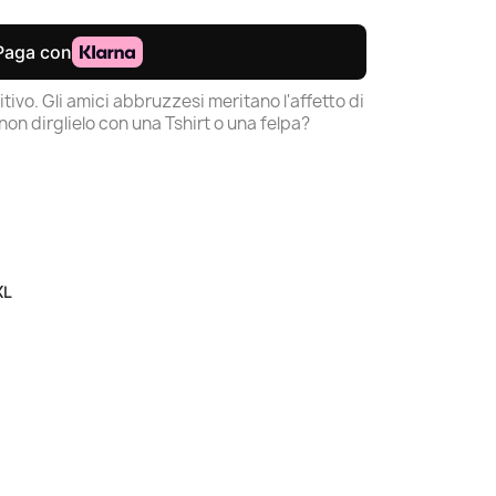
tivo. Gli amici abbruzzesi meritano l'affetto di
non dirglielo con una Tshirt o una felpa?
XL