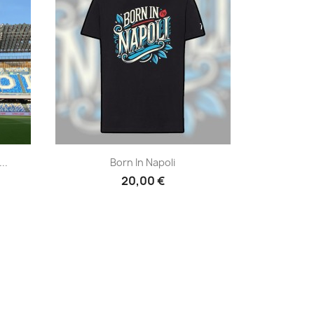
Anteprima

..
Born In Napoli
20,00 €