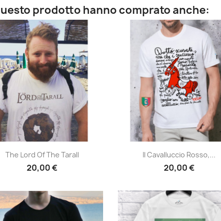
o questo prodotto hanno comprato anche:
Anteprima
Anteprima


The Lord Of The Tarall
Il Cavalluccio Rosso,...
20,00 €
20,00 €