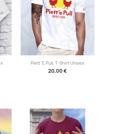
Anteprima

ex
Piett 'e Pull, T-Shirt Unisex
20,00 €