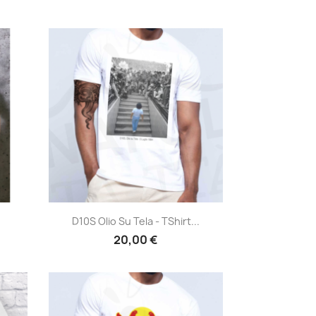
Anteprima

D10S Olio Su Tela - TShirt...
20,00 €