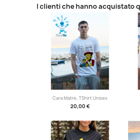
I clienti che hanno acquistat
Anteprima

Cara Matre, TShirt Unisex
20,00 €