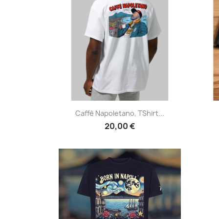
Anteprima

Caffè Napoletano, TShirt...
20,00 €