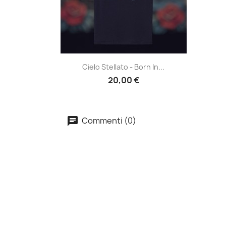
Anteprima

Cielo Stellato - Born In...
20,00 €
Commenti (0)