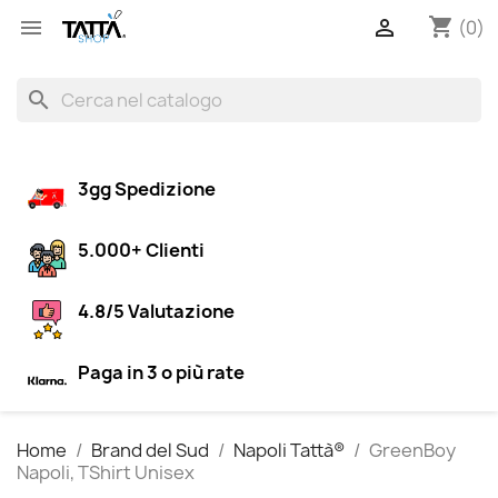
shopping_cart


(0)
search
3gg Spedizione
5.000+ Clienti
4.8/5 Valutazione
Paga in 3 o più rate
Home
Brand del Sud
Napoli Tattà®
GreenBoy
Napoli, TShirt Unisex