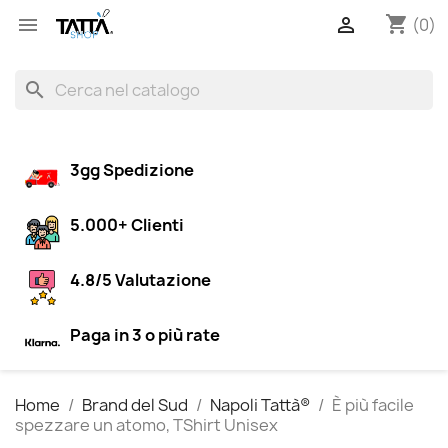
shopping_cart


(0)
search
3gg Spedizione
5.000+ Clienti
4.8/5 Valutazione
Paga in 3 o più rate
Home
Brand del Sud
Napoli Tattà®
È più facile
spezzare un atomo, TShirt Unisex