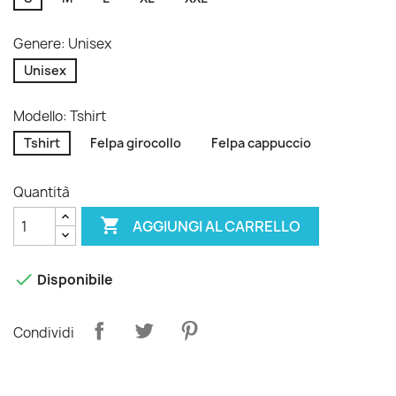
Genere: Unisex
Unisex
Modello: Tshirt
Tshirt
Felpa girocollo
Felpa cappuccio
Quantità

AGGIUNGI AL CARRELLO

Disponibile
Condividi