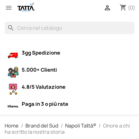
shopping_cart


(0)
search
3gg Spedizione
5.000+ Clienti
4.8/5 Valutazione
Paga in 3 o più rate
Home
Brand del Sud
Napoli Tattà®
Onore a chi
ha scritto la nostra storia