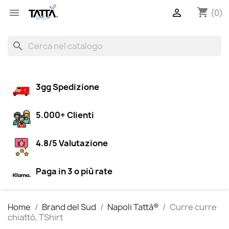
shopping_cart


(0)
search
3gg Spedizione
5.000+ Clienti
4.8/5 Valutazione
Paga in 3 o più rate
Home
Brand del Sud
Napoli Tattà®
Curre curre
chiattò, TShirt