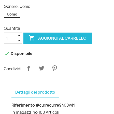
Genere: Uomo
Uomo
Quantità

AGGIUNGI AL CARRELLO

Disponibile
Condividi
Dettagli del prodotto
Riferimento
#currecurre9400whi
In magazzino
100 Articoli