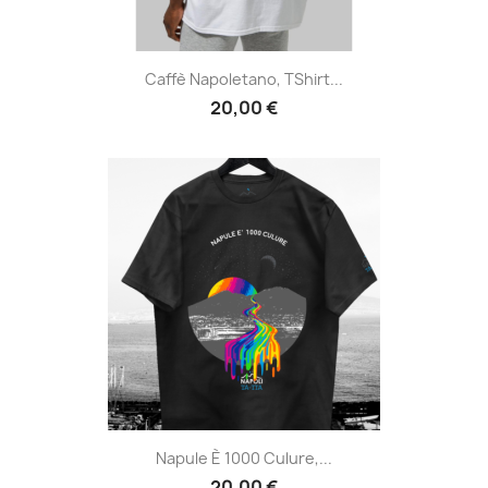
Caffè Napoletano, TShirt...
20,00 €
Napule È 1000 Culure,...
20,00 €