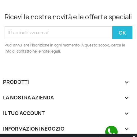
Ricevi le nostre novità e le offerte speciali
Puoi annullare l'iscrizione in ogni momento. A questo scopo, cerca le
info di contatto nelle note legali.
PRODOTTI

LA NOSTRA AZIENDA

IL TUO ACCOUNT

INFORMAZIONI NEGOZIO
keyboard_arrow_down