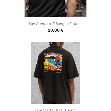
San Gennaro, È Sanghe E Nun...
20,00 €
Super Tattà Bros, TShirt...