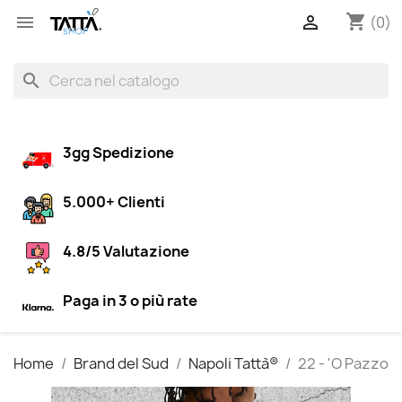
shopping_cart


(0)
search
3gg Spedizione
5.000+ Clienti
4.8/5 Valutazione
Paga in 3 o più rate
Home
Brand del Sud
Napoli Tattà®
22 - 'O Pazzo