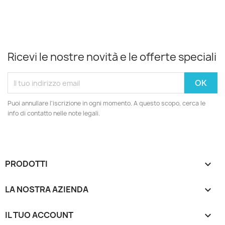
Ricevi le nostre novità e le offerte speciali
Puoi annullare l'iscrizione in ogni momento. A questo scopo, cerca le
info di contatto nelle note legali.
PRODOTTI

LA NOSTRA AZIENDA

IL TUO ACCOUNT
