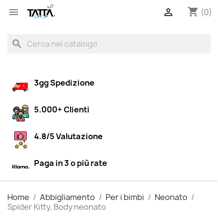
shopping_cart


(0)
search
3gg Spedizione
5.000+ Clienti
4.8/5 Valutazione
Paga in 3 o più rate
Home
Abbigliamento
Per i bimbi
Neonato
Spider Kitty, Body neonato