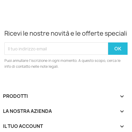
Ricevi le nostre novità e le offerte speciali
Puoi annullare l'iscrizione in ogni momento. A questo scopo, cerca le
info di contatto nelle note legali.
PRODOTTI

LA NOSTRA AZIENDA

IL TUO ACCOUNT
