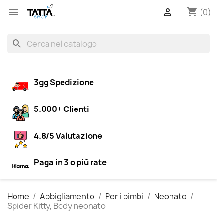
shopping_cart


(0)
search
3gg Spedizione
5.000+ Clienti
4.8/5 Valutazione
Paga in 3 o più rate
Home
Abbigliamento
Per i bimbi
Neonato
Spider Kitty, Body neonato