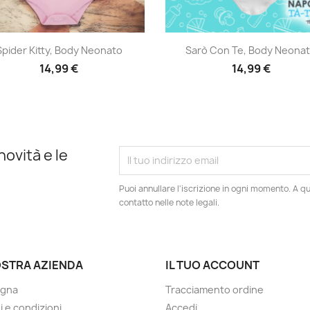
Anteprima
Anteprima


Spider Kitty, Body Neonato
Sarò Con Te, Body Neona
14,99 €
14,99 €
novità e le
Puoi annullare l'iscrizione in ogni momento. A qu
contatto nelle note legali.
OSTRA AZIENDA
IL TUO ACCOUNT
gna
Tracciamento ordine
i e condizioni
Accedi