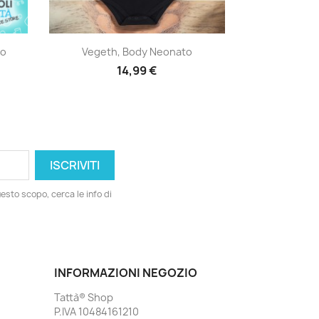
Anteprima

to
Vegeth, Body Neonato
14,99 €
esto scopo, cerca le info di
INFORMAZIONI NEGOZIO
Tattà® Shop
P.IVA 10484161210