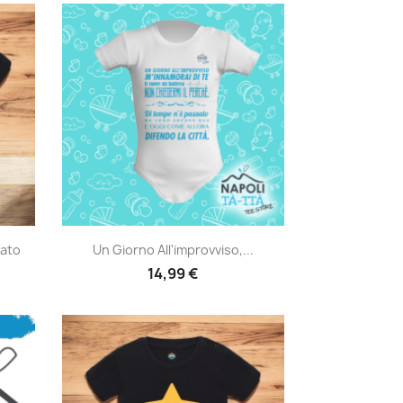
Anteprima

ato
Un Giorno All'improvviso,...
14,99 €