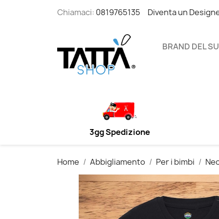
Chiamaci:
0819765135
Diventa un Design
BRAND DEL S
3gg Spedizione
Home
Abbigliamento
Per i bimbi
Ne