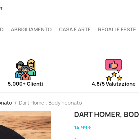
er
UD
ABBIGLIAMENTO
CASA E ARTE
REGALI E FESTE
5.000+ Clienti
4.8/5 Valutazione
onato
Dart Homer, Body neonato
DART HOMER, BO
14,99 €