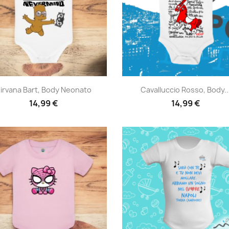
Anteprima
Anteprima


irvana Bart, Body Neonato
Cavalluccio Rosso, Body..
14,99 €
14,99 €