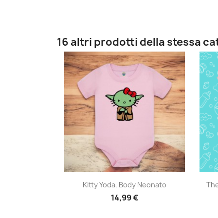
16 altri prodotti della stessa c
Anteprima

Kitty Yoda, Body Neonato
The
14,99 €