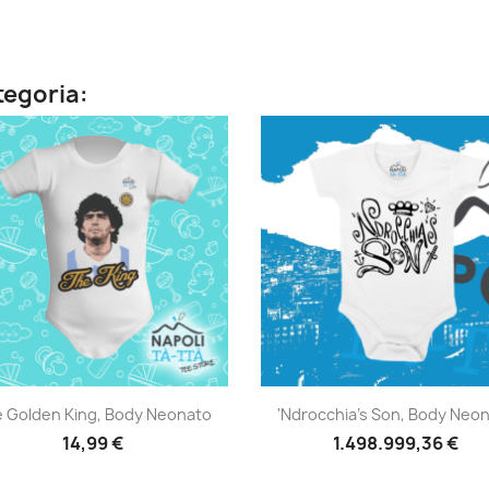
ategoria:
Anteprima
Anteprima


 Golden King, Body Neonato
'Ndrocchia's Son, Body Neo
14,99 €
1.498.999,36 €