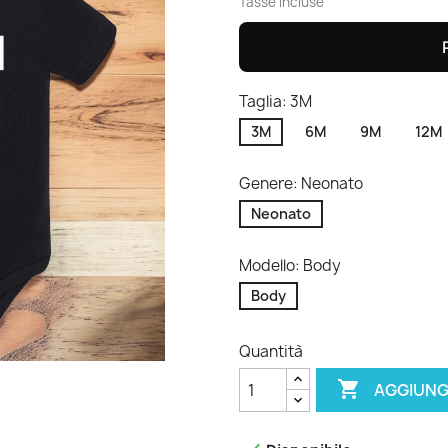
Tasse incluse
Taglia: 3M
3M
6M
9M
12M
Genere: Neonato
Neonato
Modello: Body
Body
Quantità

AGGIUNG