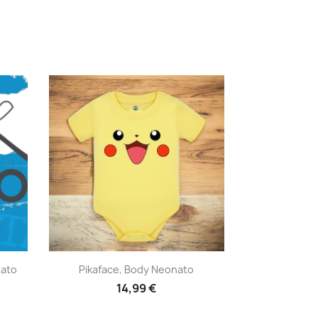
Anteprima

nato
Pikaface, Body Neonato
14,99 €