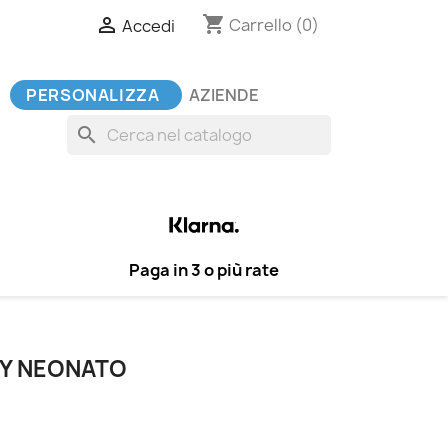
shopping_cart

Carrello
(0)
Accedi
PERSONALIZZA
AZIENDE
search
Paga in 3 o più rate
DY NEONATO