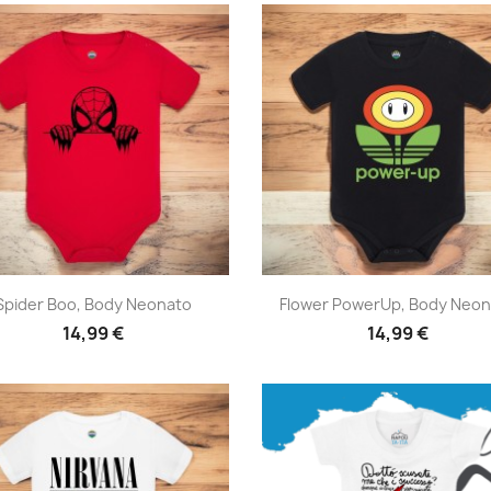
Anteprima
Anteprima


Spider Boo, Body Neonato
Flower PowerUp, Body Neon
14,99 €
14,99 €