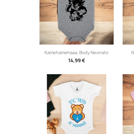
Anteprima

Kamehamehaaa, Body Neonato
N
14,99 €