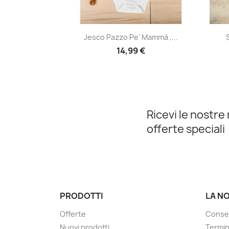
Anteprima

Jesco Pazzo Pe' Mammà ,...
14,99 €
Ricevi le nostre 
offerte speciali
PRODOTTI
LA N
Offerte
Conse
Nuovi prodotti
Termin