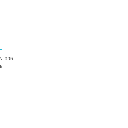
N-006
li