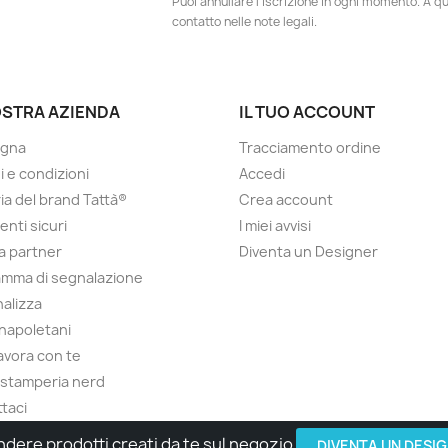
Puoi annullare l'iscrizione in ogni momento. A qu
contatto nelle note legali.
OSTRA AZIENDA
IL TUO ACCOUNT
gna
Tracciamento ordine
i e condizioni
Accedi
ria del brand Tattà®
Crea account
nti sicuri
I miei avvisi
a partner
Diventa un Designer
mma di segnalazione
alizza
 napoletani
lavora con te
 stamperia nerd
taci
ndere prodotti creati da te sul negozio
© 2026 - Made with Love by Tatta Media Group Task Force
DIVENTA UN DESI