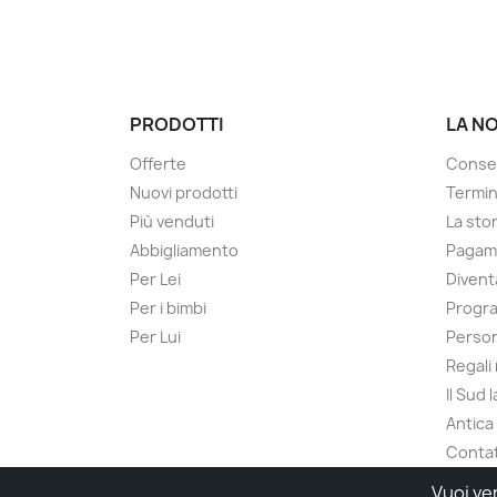
PRODOTTI
LA N
Offerte
Conse
Nuovi prodotti
Termin
Più venduti
La sto
Abbigliamento
Pagame
Per Lei
Divent
Per i bimbi
Progra
Per Lui
Person
Regali
Il Sud 
Antica
Contat
Vuoi ve