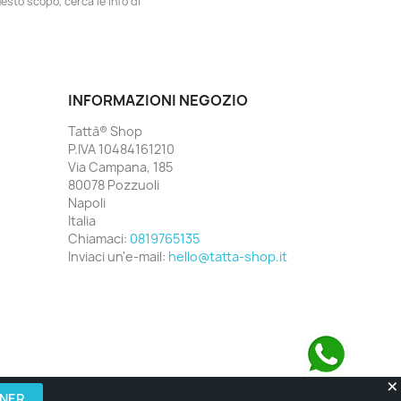
esto scopo, cerca le info di
INFORMAZIONI NEGOZIO
Tattà® Shop
P.IVA 10484161210
Via Campana, 185
80078 Pozzuoli
Napoli
Italia
Chiamaci:
0819765135
Inviaci un'e-mail:
hello@tatta-shop.it
Contattaci su WhatsApp
GNER