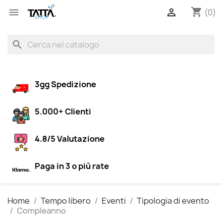
shopping_cart


(0)
search
3gg Spedizione
5.000+ Clienti
4.8/5 Valutazione
Paga in 3 o più rate
Home
Tempo libero
Eventi
Tipologia di evento
Compleanno