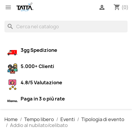
shopping_cart


(0)
search
3gg Spedizione
5.000+ Clienti
4.8/5 Valutazione
Paga in 3 o più rate
Home
Tempo libero
Eventi
Tipologia di evento
Addio al nubilato/celibato