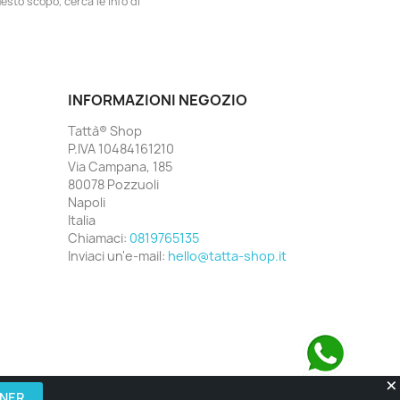
esto scopo, cerca le info di
INFORMAZIONI NEGOZIO
Tattà® Shop
P.IVA 10484161210
Via Campana, 185
80078 Pozzuoli
Napoli
Italia
Chiamaci:
0819765135
Inviaci un'e-mail:
hello@tatta-shop.it
Contattaci su WhatsApp
GNER