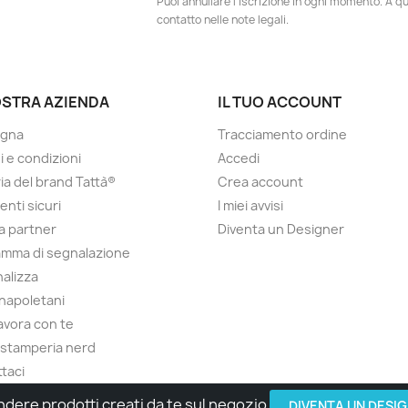
Puoi annullare l'iscrizione in ogni momento. A qu
contatto nelle note legali.
OSTRA AZIENDA
IL TUO ACCOUNT
gna
Tracciamento ordine
i e condizioni
Accedi
ria del brand Tattà®
Crea account
nti sicuri
I miei avvisi
a partner
Diventa un Designer
mma di segnalazione
alizza
 napoletani
lavora con te
 stamperia nerd
taci
ndere prodotti creati da te sul negozio
© 2026 - Made with Love by Tatta Media Group Task Force
DIVENTA UN DESI