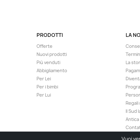
PRODOTTI
LA N
Offerte
Conse
Nuovi prodotti
Termin
Più venduti
La sto
Abbigliamento
Pagame
Per Lei
Divent
Per i bimbi
Progra
Per Lui
Person
Regali
Il Sud 
Antica
Contat
Vuoi ve