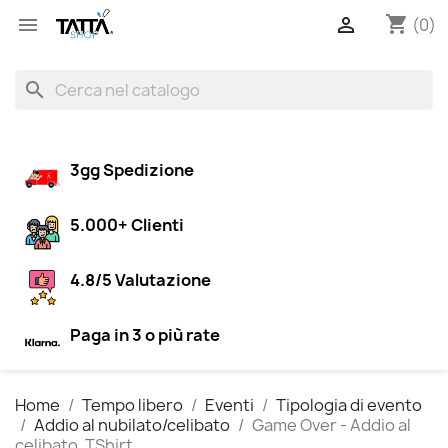
shopping_cart


(0)
search
3gg Spedizione
5.000+ Clienti
4.8/5 Valutazione
Paga in 3 o più rate
Home
Tempo libero
Eventi
Tipologia di evento
Addio al nubilato/celibato
Game Over - Addio al
celibato, TShirt