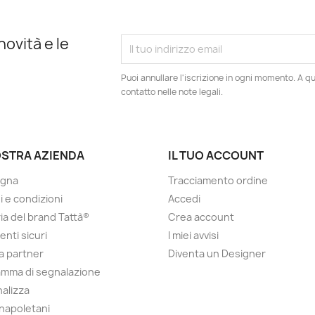
novità e le
Puoi annullare l'iscrizione in ogni momento. A qu
contatto nelle note legali.
OSTRA AZIENDA
IL TUO ACCOUNT
gna
Tracciamento ordine
i e condizioni
Accedi
ria del brand Tattà®
Crea account
nti sicuri
I miei avvisi
a partner
Diventa un Designer
mma di segnalazione
alizza
 napoletani