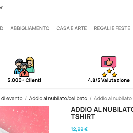
er
UD
ABBIGLIAMENTO
CASA E ARTE
REGALI E FESTE
5.000+ Clienti
4.8/5 Valutazione
 di evento
Addio al nubilato/celibato
Addio al nubilato
ADDIO AL NUBILAT
TSHIRT
12,99 €