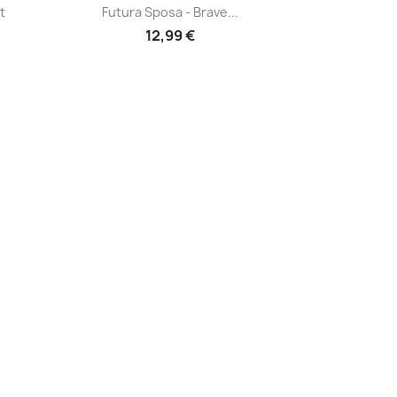
Anteprima

t
Futura Sposa - Brave...
12,99 €