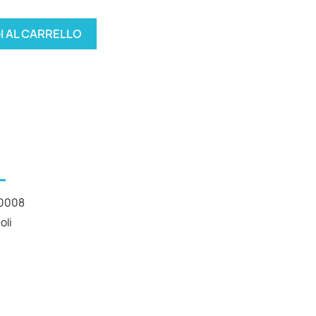
I AL CARRELLO
0008
oli