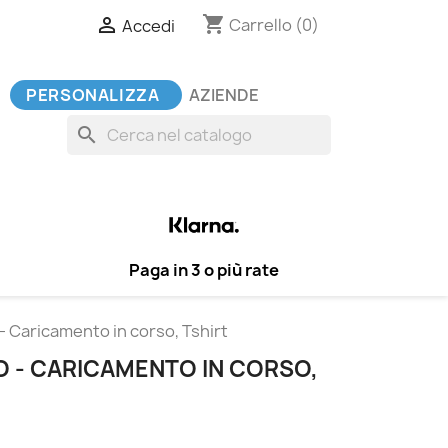
shopping_cart

Carrello
(0)
Accedi
PERSONALIZZA
AZIENDE
search
Paga in 3 o più rate
 - Caricamento in corso, Tshirt
O - CARICAMENTO IN CORSO,