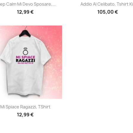
Anteprima
Anteprima


ep Calm Mi Devo Sposare,...
Addio Al Celibato, Tshirt Ki
12,99 €
105,00 €
Anteprima

Mi Spiace Ragazzi, TShirt
12,99 €