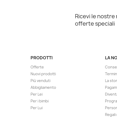
Ricevi le nostre 
offerte speciali
PRODOTTI
LA N
Offerte
Conse
Nuovi prodotti
Termin
Più venduti
La sto
Abbigliamento
Pagame
Per Lei
Divent
Per i bimbi
Progra
Per Lui
Person
Regali