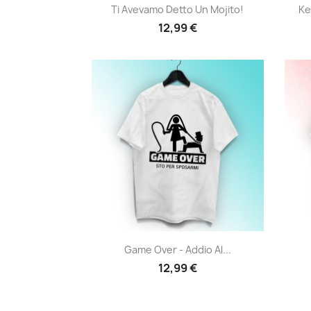
Anteprima

Ti Avevamo Detto Un Mojito!
Ke
12,99 €
Anteprima

Game Over - Addio Al...
12,99 €