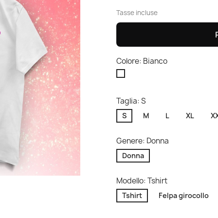
Tasse incluse
Colore: Bianco
Bianco
Taglia: S
S
M
L
XL
X
Genere: Donna
Donna
Modello: Tshirt
Tshirt
Felpa girocollo