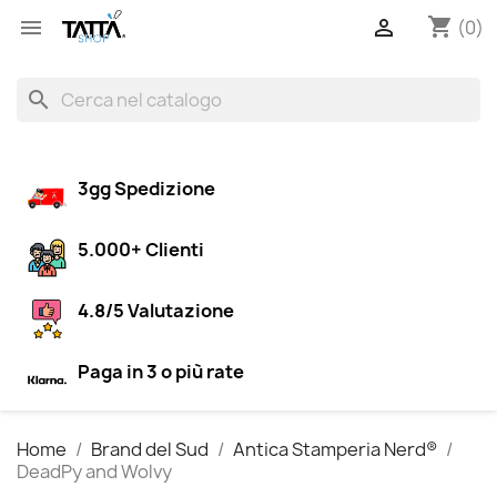
shopping_cart


(0)
search
3gg Spedizione
5.000+ Clienti
4.8/5 Valutazione
Paga in 3 o più rate
Home
Brand del Sud
Antica Stamperia Nerd®
DeadPy and Wolvy