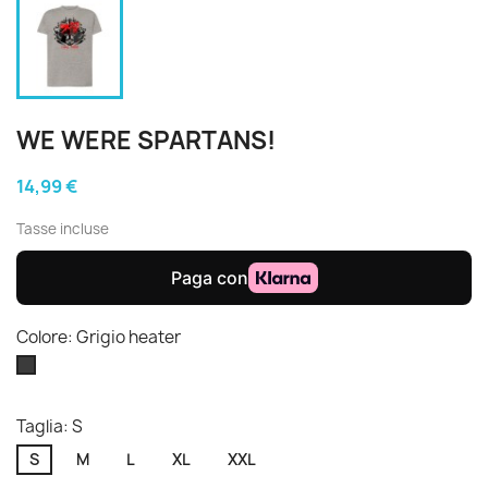
WE WERE SPARTANS!
14,99 €
Tasse incluse
Colore: Grigio heater
Grigio
heater
Taglia: S
S
M
L
XL
XXL