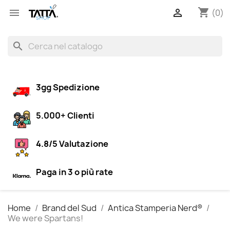
shopping_cart


(0)
search
3gg Spedizione
5.000+ Clienti
4.8/5 Valutazione
Paga in 3 o più rate
Home
Brand del Sud
Antica Stamperia Nerd®
We were Spartans!