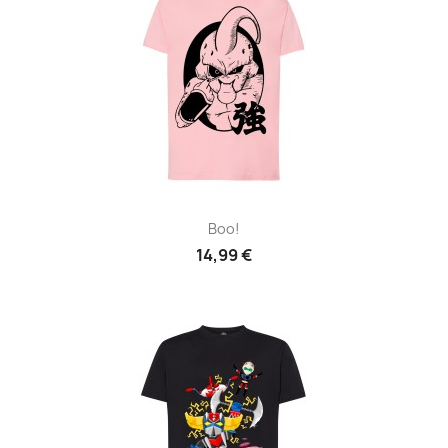
Boo!
14,99 €