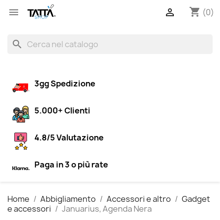
shopping_cart


(0)
search
3gg Spedizione
5.000+ Clienti
4.8/5 Valutazione
Paga in 3 o più rate
Home
Abbigliamento
Accessori e altro
Gadget
e accessori
Januarius, Agenda Nera