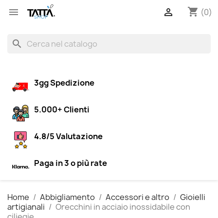
shopping_cart


(0)
search
3gg Spedizione
5.000+ Clienti
4.8/5 Valutazione
Paga in 3 o più rate
Home
Abbigliamento
Accessori e altro
Gioielli
artigianali
Orecchini in acciaio inossidabile con
ciliegie